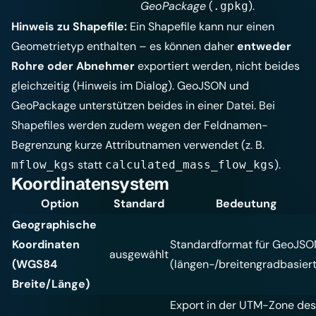
GeoPackage
(
).
.gpkg
Hinweis zu Shapefile:
Ein Shapefile kann nur einen
Geometrietyp enthalten – es können daher
entweder
Rohre oder Abnehmer
exportiert werden, nicht beides
gleichzeitig (Hinweis im Dialog). GeoJSON und
GeoPackage unterstützen beides in einer Datei. Bei
Shapefiles werden zudem wegen der Feldnamen-
Begrenzung kurze Attributnamen verwendet (z. B.
statt
).
mflow_kgs
calculated_mass_flow_kgs
Koordinatensystem
Option
Standard
Bedeutung
Geographische
Koordinaten
Standardformat für GeoJSO
ausgewählt
(WGS84
(längen-/breitengradbasiert
Breite/Länge)
Export in der UTM-Zone des