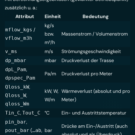
zusätzlich u. a.:
Attribut
Einheit
Bedeutung
kg/s
/
mflow_kgs
bzw.
Massenstrom / Volumenstrom
vflow_m3h
m³/h
m/s
Strömungsgeschwindigkeit
v_ms
mbar
Druckverlust der Trasse
dp_mbar
,
dpL_Pam
Pa/m
Druckverlust pro Meter
dpspec_Pam
,
Qloss_kW
kW, W,
Wärmeverlust (absolut und pro
,
Qloss_W
W/m
Meter)
qloss_Wm
,
°C
Ein- und Austrittstemperatur
Tin_C
Tout_C
,
pin_bar
Drücke am Ein-/Austritt (auch
(
,
bar
pout_bar
…ab
absolut und als Überdruck)