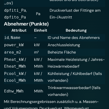
)
…ov
,
Druckverlust der Fittinge am
dpfiti_Pa
Pa
Ein-/Austritt
dpfito_Pa
Abnehmer (Punkte)
Attribut
Einheit
Bedeutung
,
–
ID und Name des Abnehmers
id
Name
kW
Anschlussleistung
power_kW
m²
Beheizte Fläche
area_m2
/
kW /
Maximale Heizleistung / Jahres-
Pheat_kW
MWh
Heizwärmebedarf
Eheat_MWh
/
kW /
Kühlleistung / Kühlbedarf (falls
Pcool_kW
MWh
vorhanden)
Ecool_MWh
Trinkwarmwasserbedarf (falls
MWh
Edhw_MWh
vorhanden)
Mit Berechnungsergebnissen zusätzlich u. a. Massen-
und Volumenstrom, Druckverlust, Wärmeverlust,