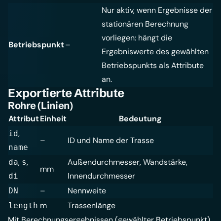
Nur aktiv, wenn Ergebnisse der
stationären Berechnung
vorliegen: hängt die
Betriebspunkt
–
Ergebniswerte des gewählten
Betriebspunkts als Attribute
an.
Exportierte Attribute
Rohre (Linien)
Attribut
Einheit
Bedeutung
,
id
–
ID und Name der Trasse
name
,
,
Außendurchmesser, Wandstärke,
da
s
mm
Innendurchmesser
di
–
Nennweite
DN
m
Trassenlänge
length
Mit Berechnungsergebnissen (gewählter Betriebspunkt)