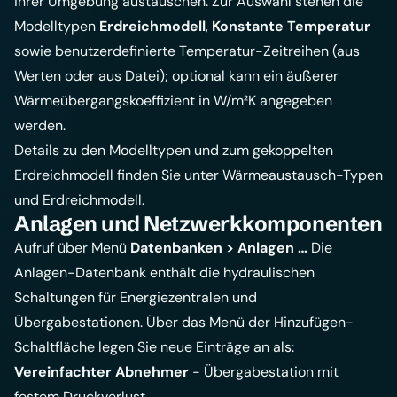
ihrer Umgebung austauschen. Zur Auswahl stehen die
Modelltypen
Erdreichmodell
,
Konstante Temperatur
sowie benutzerdefinierte Temperatur-Zeitreihen (aus
Werten oder aus Datei); optional kann ein äußerer
Wärmeübergangskoeffizient in W/m²K angegeben
werden.
Details zu den Modelltypen und zum gekoppelten
Erdreichmodell finden Sie unter
Wärmeaustausch-Typen
und
Erdreichmodell
.
Anlagen und Netzwerkkomponenten
Aufruf über Menü
Datenbanken > Anlagen …
Die
Anlagen-Datenbank enthält die hydraulischen
Schaltungen für Energiezentralen und
Übergabestationen. Über das Menü der Hinzufügen-
Schaltfläche legen Sie neue Einträge an als:
Vereinfachter Abnehmer
- Übergabestation mit
festem Druckverlust