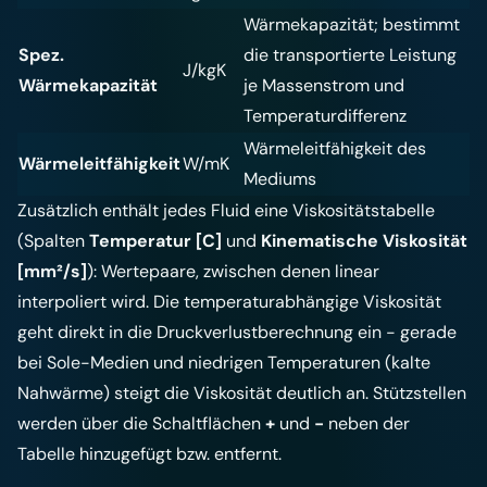
Wärmekapazität; bestimmt
Spez.
die transportierte Leistung
J/kgK
Wärmekapazität
je Massenstrom und
Temperaturdifferenz
Wärmeleitfähigkeit des
Wärmeleitfähigkeit
W/mK
Mediums
Zusätzlich enthält jedes Fluid eine Viskositätstabelle
(Spalten
Temperatur [C]
und
Kinematische Viskosität
[mm²/s]
): Wertepaare, zwischen denen linear
interpoliert wird. Die temperaturabhängige Viskosität
geht direkt in die Druckverlustberechnung ein - gerade
bei Sole-Medien und niedrigen Temperaturen (kalte
Nahwärme) steigt die Viskosität deutlich an. Stützstellen
werden über die Schaltflächen
+
und
-
neben der
Tabelle hinzugefügt bzw. entfernt.