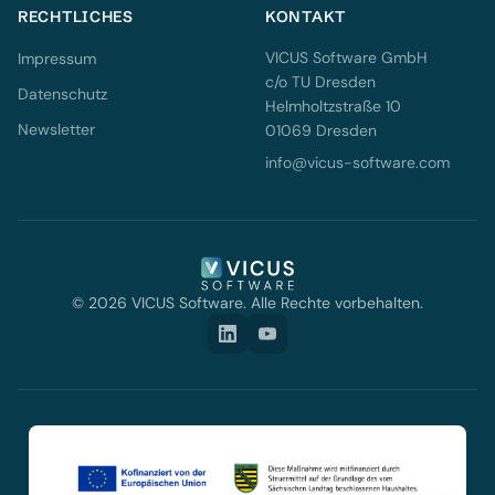
RECHTLICHES
KONTAKT
VICUS Software GmbH
Impressum
c/o TU Dresden
Datenschutz
Helmholtzstraße 10
Newsletter
01069 Dresden
info@vicus-software.com
© 2026 VICUS Software. Alle Rechte vorbehalten.