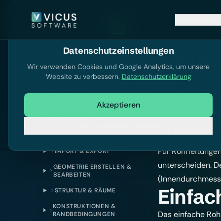
Produkte
Datenschutzeinstellungen
Rohre
Dokumentation
Wir verwenden Cookies und Google Analytics, um unsere
Rohrkomponenten 
Website zu verbessern.
Datenschutzerklärung
Dokumentation
Ctrl
K
Darcy-Weisbach
durchsuchen
Akzeptieren
VICUS BUILDINGS
Nur notwendige Cookies
Überbl
GRUNDLAGEN & OBERFLÄCHE
Für Rohrleitungen
IMPORT & EXPORT
unterscheiden. De
GEOMETRIE ERSTELLEN &
BEARBEITEN
(Innendurchmess
Einfac
STRUKTUR & RÄUME
KONSTRUKTIONEN &
Das einfache Roh
RANDBEDINGUNGEN