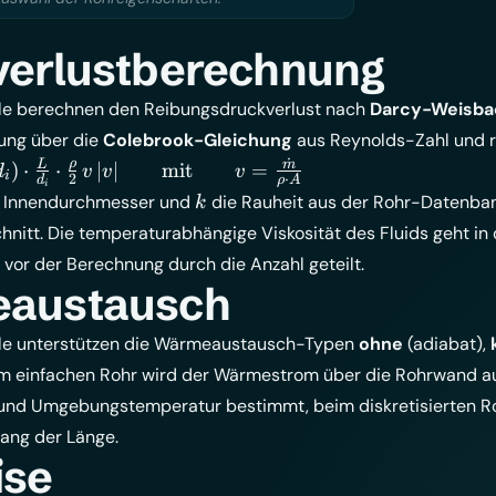
verlustberechnung
le berechnen den Reibungsdruckverlust nach
Darcy-Weisba
ung über die
Colebrook-Gleichung
aus Reynolds-Zahl und re
˙
ρ
L
m
)
⋅
⋅
∣
∣
mit
=
d
v
v
v
i
2
⋅
d
ρ
A
i
k
 Innendurchmesser und
die Rauheit aus der Rohr-Datenba
k
nitt. Die temperaturabhängige Viskosität des
Fluids
geht in 
vor der Berechnung durch die Anzahl geteilt.
austausch
le unterstützen die Wärmeaustausch-Typen
ohne
(adiabat),
im einfachen Rohr wird der Wärmestrom über die Rohrwand aus
und Umgebungstemperatur bestimmt, beim diskretisierten Roh
lang der Länge.
ise