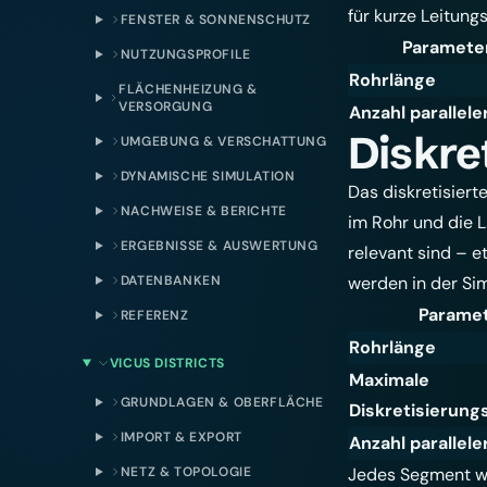
für kurze Leitung
FENSTER & SONNENSCHUTZ
Paramete
NUTZUNGSPROFILE
Rohrlänge
FLÄCHENHEIZUNG &
VERSORGUNG
Anzahl parallele
Diskret
UMGEBUNG & VERSCHATTUNG
DYNAMISCHE SIMULATION
Das diskretisiert
NACHWEISE & BERICHTE
im Rohr und die 
ERGEBNISSE & AUSWERTUNG
relevant sind – 
DATENBANKEN
werden in der Sim
Parame
REFERENZ
Rohrlänge
VICUS DISTRICTS
Maximale
GRUNDLAGEN & OBERFLÄCHE
Diskretisierung
IMPORT & EXPORT
Anzahl parallele
NETZ & TOPOLOGIE
Jedes Segment wir