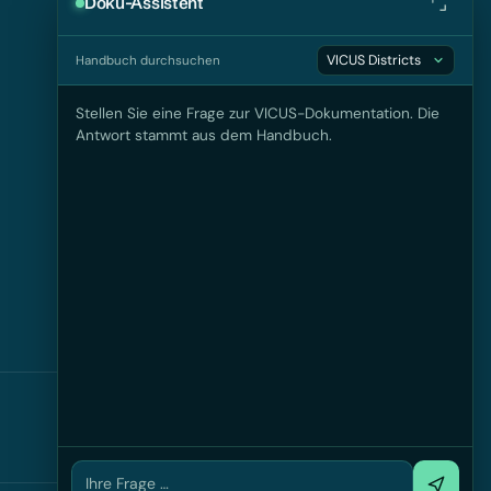
Doku-Assistent
Handbuch durchsuchen
KONTAKT
VICUS Software GmbH
Stellen Sie eine Frage zur VICUS-Dokumentation. Die
c/o TU Dresden
Antwort stammt aus dem Handbuch.
Helmholtzstraße 10
01069 Dresden
info@vicus-software.com