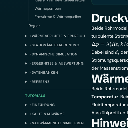
Idealer Wärme-/Kälteerzeuger
Wärmepumpen
Druck
Erdwärme & Wärmequellen
Regler
Beide Rohrmodel
turbulente Ström
WÄRMEVERLUSTE & ERDREICH
\Delta p =
Δ
=
(
,
/
p
λ
R
e
k
STATIONÄRE BERECHNUNG
\lambda(Re,
d_i
Dabei sind
der
d
i
DYNAMISCHE SIMULATION
k/d_i) \cdot
Strömungsquersch
\frac{L}
ERGEBNISSE & AUSWERTUNG
der Massenstrom 
{d_i} \cdot
DATENBANKEN
Wärme
\frac{\rho}
REFERENZ
{2} \, v \,
Beide Rohrmodel
|v| \qquad
\text{mit}
TUTORIALS
Temperatur
. Be
\qquad v =
Fluidtemperatur 
EINFÜHRUNG
\frac{\dot
Auskühlprofil ent
KALTE NAHWÄRME
m}{\rho
Hinwe
\cdot A}
NAHWÄRMENETZ SIMULIEREN