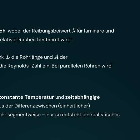
\lambda
ch
, wobei der Reibungsbeiwert
für laminare und
λ
lativer Rauheit bestimmt wird:
L
A
nk,
die Rohrlänge und
der
L
A
die Reynolds-Zahl ein. Bei parallelen Rohren wird
konstante Temperatur
und
zeitabhängige
 der Differenz zwischen (einheitlicher)
r segmentweise – nur so entsteht ein realistisches