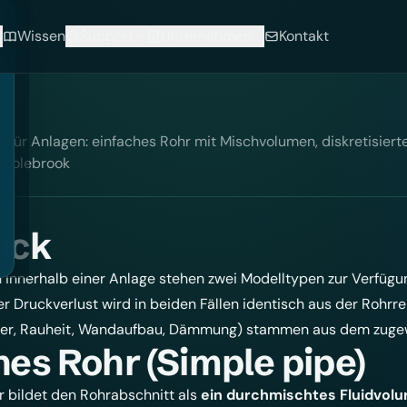
Wissen
Support
Unternehmen
Kontakt
für Anlagen: einfaches Rohr mit Mischvolumen, diskretisierte
/Colebrook
ick
 innerhalb einer Anlage stehen zwei Modelltypen zur Verfügun
r Druckverlust wird in beiden Fällen identisch aus der Rohr
er, Rauheit, Wandaufbau, Dämmung) stammen aus dem zuge
hes Rohr (Simple pipe)
r bildet den Rohrabschnitt als
ein durchmischtes Fluidvol