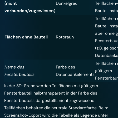
(nicht
Dunkelgrau
Teilflächen
verbunden/zugewiesen)
Bauteilinst
Teilflächen 
Bauteilinsta
aber ohne g
Flächen ohne Bauteil
Rotbraun
Fensterbaut
(z.B. gelösc
Datenbanke
Teilflächen 
Name des
Farbe des
gültigem
Fensterbauteils
Datenbankelements
Fensterbaut
In der 3D-Szene werden Teilflächen mit gültigem
Fensterbauteil halbtransparent in der Farbe des
Fensterbauteils dargestellt; nicht zugewiesene
Teilflächen behalten die neutrale Standardfarbe. Beim
Screenshot-Export
wird die Tabelle als Legende unter