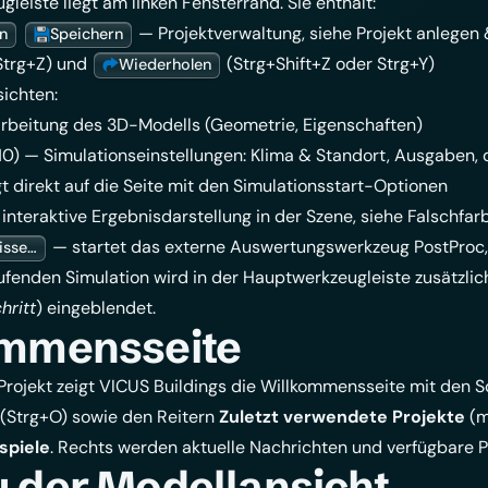
leiste liegt am linken Fensterrand. Sie enthält:
— Projektverwaltung, siehe
Projekt anlegen
n
Speichern
Strg+Z) und
(Strg+Shift+Z oder Strg+Y)
Wiederholen
sichten:
beitung des 3D-Modells (Geometrie, Eigenschaften)
10) — Simulationseinstellungen: Klima & Standort, Ausgaben,
gt direkt auf die Seite mit den Simulationsstart-Optionen
interaktive Ergebnisdarstellung in der Szene, siehe
Falschfar
— startet das externe Auswertungswerkzeug PostProc,
isse…
fenden Simulation wird in der Hauptwerkzeugleiste zusätzlich
hritt
) eingeblendet.
ommensseite
Projekt zeigt VICUS Buildings die Willkommensseite mit den 
(Strg+O) sowie den Reitern
Zuletzt verwendete Projekte
(m
spiele
. Rechts werden aktuelle Nachrichten und verfügbare
 der Modellansicht