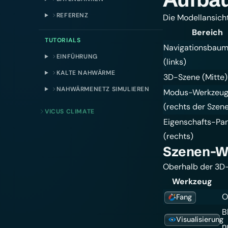
REFERENZ
Die Modellansicht 
Bereich
TUTORIALS
Navigationsbau
EINFÜHRUNG
(links)
KALTE NAHWÄRME
3D-Szene (Mitte)
NAHWÄRMENETZ SIMULIEREN
Modus-Werkzeugl
(rechts der Szen
VICUS CLIMATE
Eigenschafts-Pa
(rechts)
Szenen-W
Oberhalb der 3D-
Werkzeug
O
Fang
B
Visualisierung
n