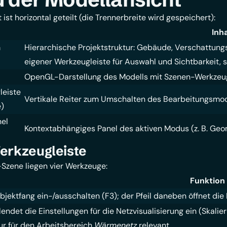
ist horizontal geteilt (die Trennerbreite wird gespeichert):
Inha
m
Hierarchische Projektstruktur: Gebäude, Verschattung
eigener Werkzeugleiste für Auswahl und Sichtbarkeit, 
OpenGL-Darstellung des Modells mit Szenen-Werkzeugle
eiste
Vertikale Reiter zum Umschalten des Bearbeitungsmo
e)
nel
Kontextabhängiges Panel des aktiven Modus (z. B. Ge
erkzeugleiste
Szene liegen vier Werkzeuge:
Funktion
bjektfang ein-/ausschalten (F3); der Pfeil daneben öffnet di
lendet die Einstellungen für die Netzvisualisierung ein (Ska
ur für den Arbeitsbereich
Wärmenetz
relevant