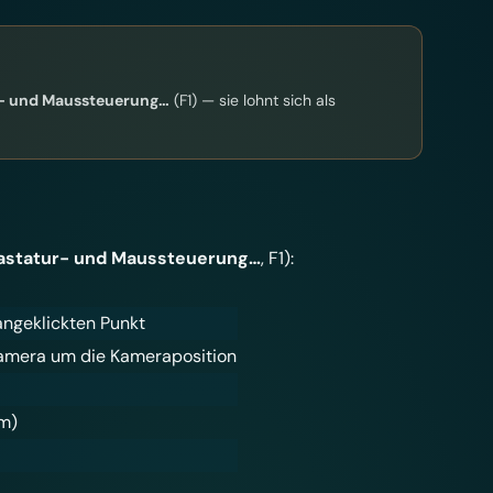
ur- und Maussteuerung…
(F1) — sie lohnt sich als
 Tastatur- und Maussteuerung…
, F1):
angeklickten Punkt
 Kamera um die Kameraposition
m)