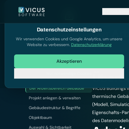
Produkte
Datenschutzeinstellungen
Der Arb
Dokumentation
Wir verwenden Cookies und Google Analytics, um unsere
Aufbau der Benut
Website zu verbessern.
Datenschutzerklärung
Dokumentation
Ctrl
K
Werkzeugleisten
durchsuchen
Akzeptieren
VICUS BUILDINGS
Nur notwendige Cookies
Überbl
GRUNDLAGEN & OBERFLÄCHE
VICUS Buildings 
Der Arbeitsbereich Gebäude
thermische Gebäu
Projekt anlegen & verwalten
(Modell, Simulat
Gebäudestruktur & Begriffe
Eigenschafts-Pan
Objektbaum
des Datenmodells
Auswahl & Sichtbarkeit