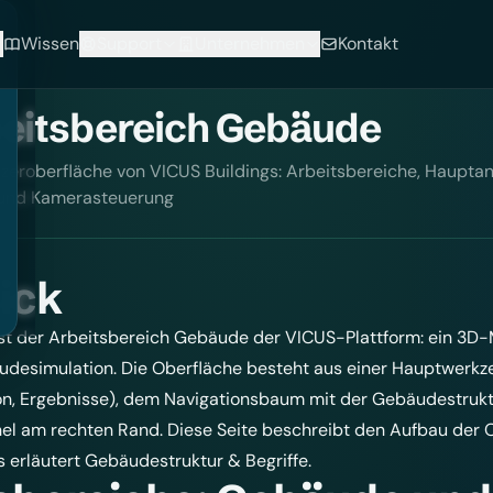
Wissen
Support
Unternehmen
Kontakt
eitsbereich Gebäude
zeroberfläche von VICUS Buildings: Arbeitsbereiche, Haupta
 und Kamerasteuerung
ick
ist der Arbeitsbereich Gebäude der VICUS-Plattform: ein 3D-
desimulation. Die Oberfläche besteht aus einer Hauptwerkz
ion, Ergebnisse), dem Navigationsbaum mit der Gebäudestruk
el am rechten Rand. Diese Seite beschreibt den Aufbau der O
 erläutert
Gebäudestruktur & Begriffe
.