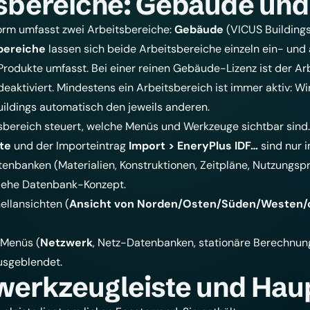
sbereiche: Gebäude un
orm umfasst zwei Arbeitsbereiche:
Gebäude
(VICUS Building
bereiche
lassen sich beide Arbeitsbereiche einzeln ein- und 
 Produkte umfasst. Bei einer reinen Gebäude-Lizenz ist der Ar
eaktiviert. Mindestens ein Arbeitsbereich ist immer aktiv: Wi
uildings automatisch den jeweils anderen.
tsbereich steuert, welche Menüs und Werkzeuge sichtbar sind
te
und der Importeintrag
Import > EneryPlus IDF…
sind nur 
nbanken (Materialien, Konstruktionen, Zeitpläne, Nutzungspr
siehe
Datenbank-Konzept
.
llansichten (
Ansicht von Norden/Osten/Süden/Westen/
 Menüs (
Netzwerk
, Netz-Datenbanken, stationäre Berechnun
usgeblendet.
erkzeugleiste und Hau