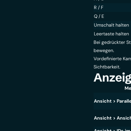
R / F
Q / E
Umschalt halten
Leertaste halten
Bei gedrückter St
bewegen.
Vordefinierte Ka
Sichtbarkeit
.
Anzeig
Me
Ansicht > Parall
Ansicht > Ansic
Ansicht > IDs i