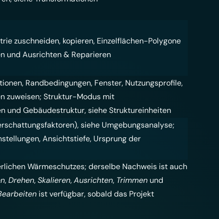
rie zuschneiden, kopieren, Einzelflächen-Polygone
en
und
Ausrichten & Reparieren
ionen, Randbedingungen, Fenster, Nutzungsprofile,
en zuweisen
; Struktur-Modus mit
en und Gebäudestruktur, siehe
Struktureinheiten
schattungsfaktoren), siehe
Umgebungsanalyse
;
stellungen, Ansichtstiefe, Ursprung der
lichen Wärmeschutzes; derselbe Nachweis ist auch
en
,
Drehen
,
Skalieren
,
Ausrichten
,
Trimmen
und
Bearbeiten
ist verfügbar, sobald das Projekt