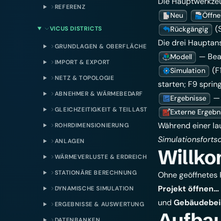
Die Hauptwerkzeug
REFERENZ
Neu
Öffne
(
VICUS DISTRICTS
Rückgängig
Die drei Hauptan
GRUNDLAGEN & OBERFLÄCHE
— Bear
Modell
IMPORT & EXPORT
(F
Simulation
NETZ & TOPOLOGIE
starten
; F9 sprin
ABNEHMER & WÄRMEBEDARF
— 
Ergebnisse
GLEICHZEITIGKEIT & TEILLAST
Externe Ergebn
Während einer lau
ROHRDIMENSIONIERUNG
Simulationsfortsc
ANLAGEN
Willk
WÄRMEVERLUSTE & ERDREICH
STATIONÄRE BERECHNUNG
Ohne geöffnetes 
Projekt öffnen…
DYNAMISCHE SIMULATION
und
Gebäudebei
ERGEBNISSE & AUSWERTUNG
Aufbau
DATENBANKEN