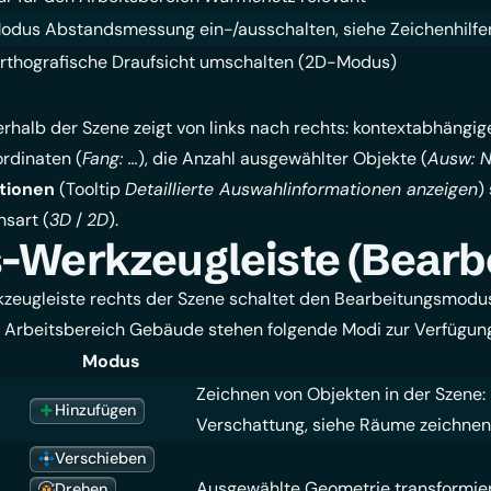
odus Abstandsmessung ein-/ausschalten, siehe
Zeichenhilfe
rthografische Draufsicht umschalten (2D-Modus)
terhalb der Szene zeigt von links nach rechts: kontextabhäng
rdinaten (
Fang: …
), die Anzahl ausgewählter Objekte (
Ausw: 
tionen
(Tooltip
Detaillierte Auswahlinformationen anzeigen
)
nsart (
3D
/
2D
).
Werkzeugleiste (Bearb
rkzeugleiste rechts der Szene schaltet den Bearbeitungsmodu
 Arbeitsbereich Gebäude stehen folgende Modi zur Verfügun
Modus
Zeichnen von Objekten in der Szene: 
Hinzufügen
Verschattung, siehe
Räume zeichnen
Verschieben
Ausgewählte Geometrie transformier
Drehen