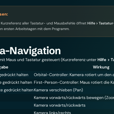
sen:
e Kurzreferenz aller Tastatur- und Mausbefehle öffnet
Hilfe > Tastat
den ersten Arbeitstagen mit dem Programm.
a-Navigation
mit Maus und Tastatur gesteuert (Kurzreferenz unter
Hilfe >
gabe
Wirkung
gedrückt halten
Orbital-Controller: Kamera rotiert um den 
 gedrückt halten
First-Person-Controller: Maus rotiert die
te gedrückt halten
Kamera verschieben (Pan)
Kamera vorwärts/rückwärts bewegen (Zoo
Kamera vorwärts/rückwärts
Kamera links/rechts