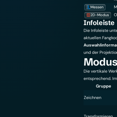
M
Messen
O
2D-Modus
Infoleiste
Die Infoleiste un
aktuellen Fangkoo
Auswahlinforma
und der Projektio
Modus-
Die vertikale We
entsprechend. Im
Gruppe
Zeichnen
Transformieren