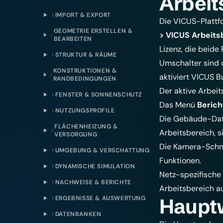
Arbeit
IMPORT & EXPORT
Die VICUS-Plattf
GEOMETRIE ERSTELLEN &
> VICUS Arbeits
BEARBEITEN
Lizenz, die beide
STRUKTUR & RÄUME
Umschalter sind d
KONSTRUKTIONEN &
aktiviert VICUS B
RANDBEDINGUNGEN
Der aktive Arbei
FENSTER & SONNENSCHUTZ
Das Menü
Berich
NUTZUNGSPROFILE
Die Gebäude-Date
FLÄCHENHEIZUNG &
Arbeitsbereich, 
VERSORGUNG
Die Kamera-Schne
UMGEBUNG & VERSCHATTUNG
Funktionen.
DYNAMISCHE SIMULATION
Netz-spezifische
NACHWEISE & BERICHTE
Arbeitsbereich a
ERGEBNISSE & AUSWERTUNG
Hauptw
DATENBANKEN