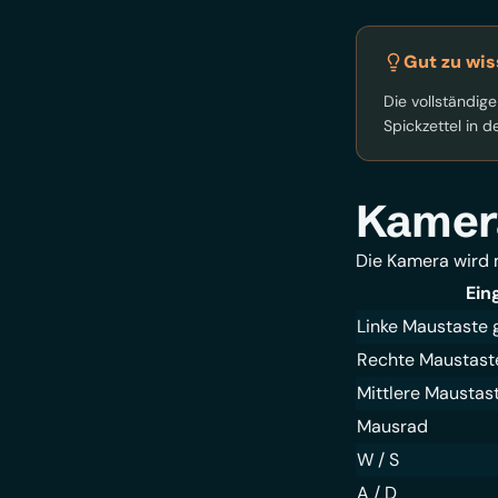
Gut zu wis
Die vollständig
Spickzettel in 
Kamer
Die Kamera wird 
Ein
Linke Maustaste 
Rechte Maustaste
Mittlere Maustas
Mausrad
W / S
A / D