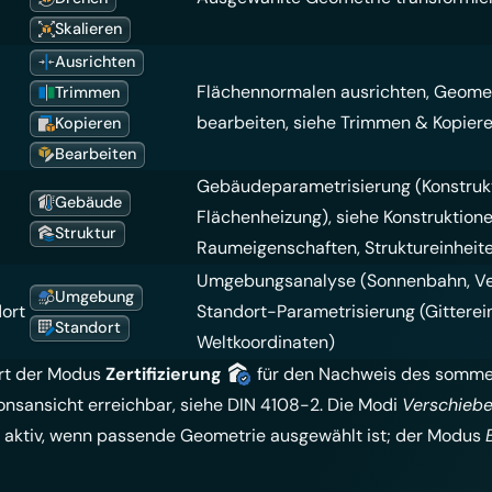
Skalieren
Ausrichten
Flächennormalen ausrichten, Geomet
Trimmen
bearbeiten, siehe
Trimmen & Kopier
Kopieren
Bearbeiten
Gebäudeparametrisierung (Konstrukt
Gebäude
Flächenheizung), siehe
Konstruktion
Struktur
Raumeigenschaften, Struktureinheit
Umgebungsanalyse (Sonnenbahn, Ver
Umgebung
ort
Standort-Parametrisierung (Gitterein
Standort
Weltkoordinaten)
ert der Modus
Zertifizierung
für den Nachweis des sommer
onsansicht erreichbar, siehe
DIN 4108-2
. Die Modi
Verschieb
 aktiv, wenn passende Geometrie ausgewählt ist; der Modus