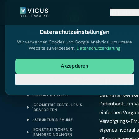
Produkte
Datenschutzeinstellungen
Versor
Dokumentation
Wir verwenden Cookies und Google Analytics, um unsere
Referenz zum Pan
Website zu verbessern.
Datenschutzerklärung
Dokumentation
Ctrl
K
entfernen, Syste
durchsuchen
Akzeptieren
VICUS BUILDINGS
Nur notwendige Cookies
Überbl
GRUNDLAGEN & OBERFLÄCHE
Das Panel
Verso
IMPORT & EXPORT
Datenbank. Ein V
GEOMETRIE ERSTELLEN &
BEARBEITEN
einfachen Vorgab
STRUKTUR & RÄUME
Versorgungs-FMU.
eigenes hydrauli
KONSTRUKTIONEN &
RANDBEDINGUNGEN
Ohne zugewiesene