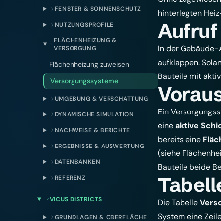
FENSTER & SONNENSCHUTZ
hinterlegten Heiz
Aufruf
NUTZUNGSPROFILE
FLÄCHENHEIZUNG &
In der Gebäude-
VERSORGUNG
aufklappen. Sola
Flächenheizung zuweisen
Bauteile mit akti
Versorgungssysteme
Vorau
UMGEBUNG & VERSCHATTUNG
Ein Versorgungss
DYNAMISCHE SIMULATION
eine
aktive Schi
NACHWEISE & BERICHTE
bereits eine
Fläc
ERGEBNISSE & AUSWERTUNG
(siehe
Flächenhe
DATENBANKEN
Bauteile beide Be
Tabell
REFERENZ
VICUS DISTRICTS
Die Tabelle
Vers
System eine Zeile
GRUNDLAGEN & OBERFLÄCHE