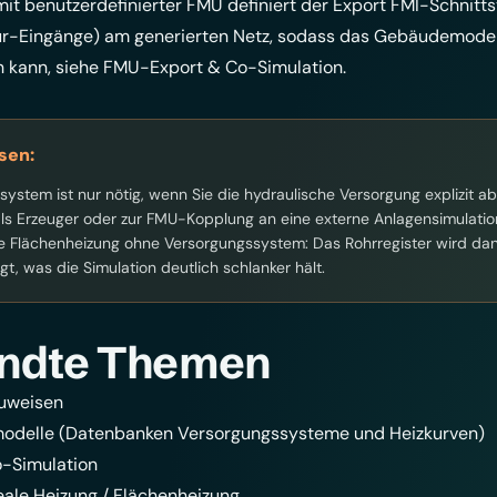
mit benutzerdefinierter FMU definiert der Export FMI-Schnitt
r-Eingänge) am generierten Netz, sodass das Gebäudemodell
 kann, siehe
FMU-Export & Co-Simulation
.
sen:
system ist nur nötig, wenn Sie die hydraulische Versorgung explizit 
 Erzeuger oder zur FMU-Kopplung an eine externe Anlagensimulation
e Flächenheizung ohne Versorgungssystem: Das Rohrregister wird dan
t, was die Simulation deutlich schlanker hält.
ndte Themen
zuweisen
odelle (Datenbanken Versorgungssysteme und Heizkurven)
-Simulation
ale Heizung / Flächenheizung