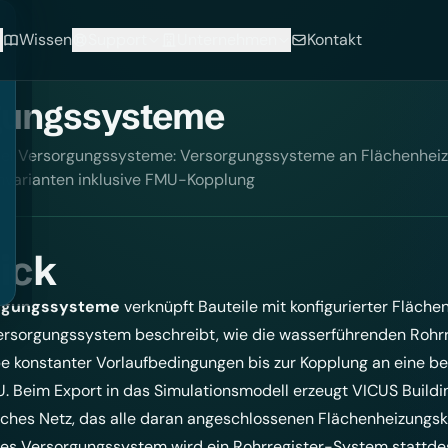
Wissen
Support
Unternehmen
Kontakt
gungssysteme
el Versorgungssysteme: Versorgungssysteme an Flächenheiz
mvarianten inklusive FMU-Kopplung
ick
rgungssysteme
verknüpft Bauteile mit konfigurierter Fläc
ersorgungssystem beschreibt, wie die wasserführenden Rohrr
e konstanter Vorlaufbedingungen bis zur Kopplung an eine be
 Beim Export in das Simulationsmodell erzeugt VICUS Buildi
sches Netz, das alle daran angeschlossenen Flächenheizungsk
s Versorgungssystem wird ein Rohrregister-System stattdes