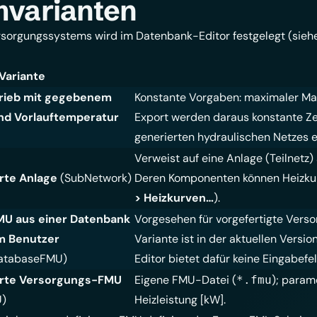
mvarianten
rsorgungssystems wird im Datenbank-Editor festgelegt (sie
Variante
rieb mit gegebenem
Konstante Vorgaben: maximaler Mas
d Vorlauftemperatur
Export werden daraus konstante Ze
generierten hydraulischen Netzes e
Verweist auf eine Anlage (Teilnet
rte Anlage
(SubNetwork)
Deren Komponenten können Heizku
> Heizkurven…
).
U aus einer Datenbank
Vorgesehen für vorgefertigte Ver
m Benutzer
Variante ist in der aktuellen Versi
atabaseFMU)
Editor bietet dafür keine Eingabefel
erte Versorgungs-FMU
Eigene FMU-Datei (
); param
*.fmu
U)
Heizleistung [kW].