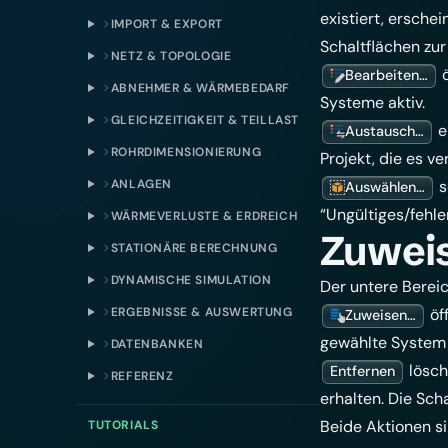
existiert, ersche
IMPORT & EXPORT
Schaltflächen zur
NETZ & TOPOLOGIE
ö
Bearbeiten…
ABNEHMER & WÄRMEBEDARF
Systeme aktiv.
GLEICHZEITIGKEIT & TEILLAST
e
Austausch…
ROHRDIMENSIONIERUNG
Projekt, die es v
ANLAGEN
s
Auswählen…
“Ungültiges/fehl
WÄRMEVERLUSTE & ERDREICH
Zuweis
STATIONÄRE BERECHNUNG
DYNAMISCHE SIMULATION
Der untere Bereic
ERGEBNISSE & AUSWERTUNG
öf
Zuweisen…
gewählte System 
DATENBANKEN
lösch
Entfernen
REFERENZ
erhalten. Die Sch
Beide Aktionen s
TUTORIALS