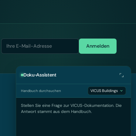
Anmelden
Doku-Assistent
Handbuch durchsuchen
KONTAKT
VICUS Software GmbH
Stellen Sie eine Frage zur VICUS-Dokumentation. Die
c/o TU Dresden
Antwort stammt aus dem Handbuch.
Helmholtzstraße 10
01069 Dresden
info@vicus-software.com