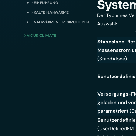
Syste
EINFÜHRUNG
KALTE NAHWÄRME
Der Typ eines Ve
NAHWÄRMENETZ SIMULIEREN
Auswahl:
VICUS CLIMATE
Standalone-Bet
Massenstrom un
(StandAlone)
Benutzerdefinie
Versorgungs-FM
geladen und vo
parametriert
(D
Benutzerdefini
(UserDefinedFM