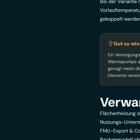
Bei der Variante 
Vorlauftemperatu
gekoppelt werden
Gut zu wis
Ein Versorgungs
Wärmepumpe als
genügt meist di
Elements versorg
Verwa
Flächenheizung 
Nutzungs-Unterm
FMU-Export & Co
Rechenmodell ide