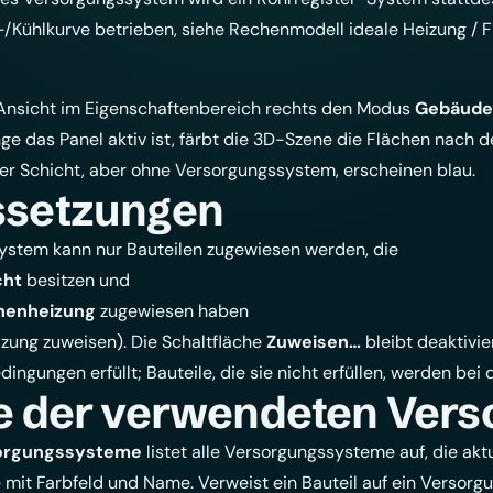
-/Kühlkurve betrieben, siehe
Rechenmodell ideale Heizung / 
Ansicht im Eigenschaftenbereich rechts den Modus
Gebäude
nge das Panel aktiv ist, färbt die 3D-Szene die Flächen nac
ver Schicht, aber ohne Versorgungssystem, erscheinen blau.
ssetzungen
ystem kann nur Bauteilen zugewiesen werden, die
cht
besitzen und
henheizung
zugewiesen haben
izung zuweisen
). Die Schaltfläche
Zuweisen…
bleibt deaktivie
dingungen erfüllt; Bauteile, die sie nicht erfüllen, werden be
e der verwendeten Ver
orgungssysteme
listet alle Versorgungssysteme auf, die akt
 mit Farbfeld und Name. Verweist ein Bauteil auf ein Versor