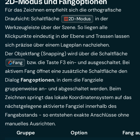
2D-Modus und Fangoptionen
Für das Zeichnen empfiehlt sich die orthografische
Draufsicht: Schaltfläche
in der
2D-Modus
Werkzeugleiste über der Szene. So liegen alle
Klickpunkte eindeutig in der Ebene und Trassen lassen
sich präzise über einem Lageplan nachziehen.
Der Objektfang (Snapping) wird über die Schaltfläche
bzw. die Taste F3 ein- und ausgeschaltet. Bei
Fang
aktivem Fang öffnet eine zusätzliche Schaltfläche den
Dialog
Fangoptionen
, in dem die Fangziele
gruppenweise an- und abgeschaltet werden. Beim
Zeichnen springt das lokale Koordinatensystem auf das
nächstgelegene aktivierte Fangziel innerhalb des
Fangabstands - so entstehen exakte Anschlüsse ohne
manuelles Ausrichten.
Gruppe
Option
Fang a