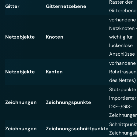
Raster der
Gitter
Gitternetzebene
Gitterebene
vorhandene
Netzknoten 
Netzobjekte
Knoten
wichtig für
lückenlose
Anschlüsse
vorhandene
Netzobjekte
Kanten
Rohrtrassen
des Netzes)
Stützpunkte
importierter
Zeichnungen
Zeichnungspunkte
DXF-/GIS-
Zeichnunge
Schnittpunk
Zeichnungen
Zeichnungsschnittpunkte
Zeichnungsl