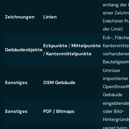
entlang der 
einer Zeich
Zeichnungen
Linien
(nächster Pu
der Linie)
Eck-, Fläche
Eckpunkte
/
Mittelpunkte
Kantenmitte
Gebäudeobjekte
/
Kantenmittelpunkte
vorhandene
Bauteilgeom
Umrisse
importierter
Sonstiges
OSM Gebäude
OpenStreet
Gebäude
eingeblende
Sonstiges
PDF / Bitmaps
oder Bild-
Hintergründ
rastet beim