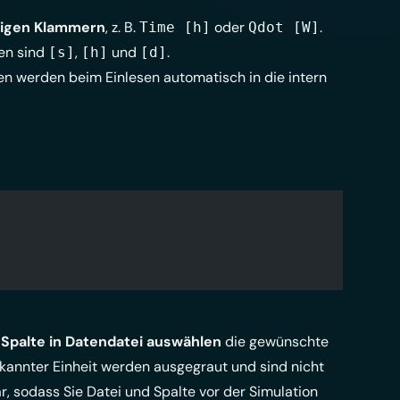
ckigen Klammern
, z. B.
oder
.
Time [h]
Qdot [W]
ten sind
,
und
.
[s]
[h]
[d]
iten werden beim Einlesen automatisch in die intern
r
Spalte in Datendatei auswählen
die gewünschte
kannter Einheit werden ausgegraut und sind nicht
r, sodass Sie Datei und Spalte vor der Simulation