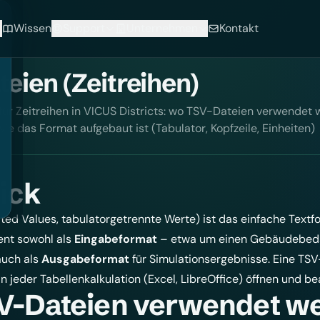
Wissen
Support
Unternehmen
Kontakt
eien (Zeitreihen)
ür Zeitreihen in VICUS Districts: wo TSV-Dateien verwendet
ie das Format aufgebaut ist (Tabulator, Kopfzeile, Einheiten)
ick
ed Values, tabulatorgetrennte Werte) ist das einfache Textf
ent sowohl als
Eingabeformat
– etwa um einen Gebäudebedar
auch als
Ausgabeformat
für Simulationsergebnisse. Eine TSV-
in jeder Tabellenkalkulation (Excel, LibreOffice) öffnen und be
V-Dateien verwendet w