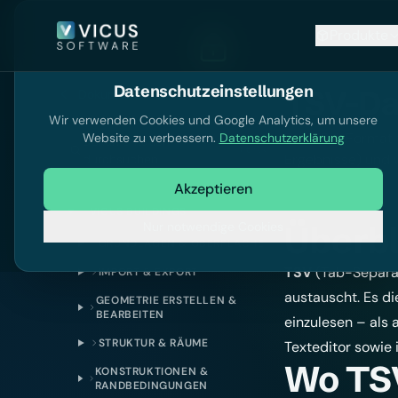
Produkte
Datenschutzeinstellungen
TSV-Dat
Dokumentation
Wir verwenden Cookies und Google Analytics, um unsere
Das TSV-Format f
Website zu verbessern.
Datenschutzerklärung
Dokumentation
Ctrl
K
Ergebnisse) und w
durchsuchen
Akzeptieren
VICUS BUILDINGS
Nur notwendige Cookies
Überbl
GRUNDLAGEN & OBERFLÄCHE
TSV
(Tab-Separat
IMPORT & EXPORT
austauscht. Es di
GEOMETRIE ERSTELLEN &
BEARBEITEN
einzulesen – als 
STRUKTUR & RÄUME
Texteditor sowie 
Wo TS
KONSTRUKTIONEN &
RANDBEDINGUNGEN