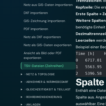
Trennzeichen:
e
Netz aus GIS-Daten importieren
Kopfzeile:
Die ers
DXF importieren
Erste Spalte = Z
Weitere Spalten
GIS-Zeichnung importieren
benötigte Einheit
PDF importieren
Dezimaltrennze
Netz als DXF exportieren
Leerzeilen
werde
Netz als GIS-Daten exportieren
Beispiel einer Be
Ansicht als Bild oder PDF
T
exportieren
0	6717.01
TSV-Dateien (Zeitreihen)
1	5563.95
2	5396.58
NETZ & TOPOLOGIE
Spalte
ABNEHMER & WÄRMEBEDARF
GLEICHZEITIGKEIT & TEILLAST
Enthält eine Dat
Spalte aus. Ange
ROHRDIMENSIONIERUNG
auswählbar. Eine 
ANLAGEN