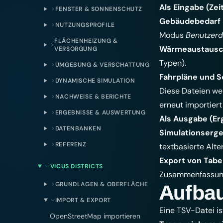
Als Eingabe (Zei
FENSTER & SONNENSCHUTZ
Gebäudebedarf 
NUTZUNGSPROFILE
Modus
Benutzerde
FLÄCHENHEIZUNG &
Wärmeaustausch
VERSORGUNG
Typen
).
UMGEBUNG & VERSCHATTUNG
Fahrpläne und S
DYNAMISCHE SIMULATION
Diese Dateien w
NACHWEISE & BERICHTE
erneut importiert
ERGEBNISSE & AUSWERTUNG
Als Ausgabe (Er
DATENBANKEN
Simulationserge
REFERENZ
textbasierte Alt
Export von Tab
VICUS DISTRICTS
Zusammenfassu
GRUNDLAGEN & OBERFLÄCHE
Aufbau
IMPORT & EXPORT
Eine TSV-Datei is
OpenStreetMap importieren