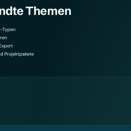
ndte Themen
-Typen
ren
Export
nd Projektpakete