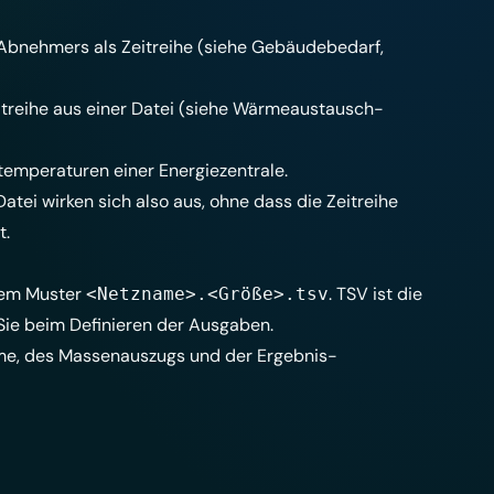
Abnehmers als Zeitreihe (siehe
Gebäudebedarf
,
reihe aus einer Datei (siehe
Wärmeaustausch-
temperaturen einer Energiezentrale.
atei wirken sich also aus, ohne dass die Zeitreihe
t.
dem Muster
. TSV ist die
<Netzname>.<Größe>.tsv
 Sie beim
Definieren der Ausgaben
.
me
, des
Massenauszugs
und der
Ergebnis-