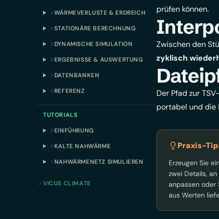
prüfen können.
WÄRMEVERLUSTE & ERDREICH
Interp
STATIONÄRE BERECHNUNG
Zwischen den Stü
DYNAMISCHE SIMULATION
zyklisch wieder
ERGEBNISSE & AUSWERTUNG
Dateip
DATENBANKEN
REFERENZ
Der Pfad zur TSV-
portabel und die 
TUTORIALS
EINFÜHRUNG
Praxis-Tip
KALTE NAHWÄRME
NAHWÄRMENETZ SIMULIEREN
Erzeugen Sie ei
zwei Details, an
VICUS CLIMATE
anpassen oder 
aus Werten lief