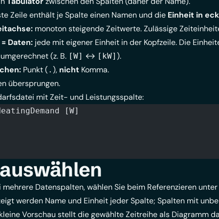
in
Tabulator
zwischen den Spalten (daher der Name).
te Zeile enthält je Spalte einen Namen und die
Einheit in e
eitachse:
monoton steigende Zeitwerte. Zulässige Zeiteinhei
 = Daten:
jede mit eigener Einheit in der Kopfzeile. Die Einhe
 umgerechnet (z. B.
↔
).
[W]
[kW]
ichen:
Punkt (
),
nicht
Komma.
.
n übersprungen.
darfsdatei mit Zeit- und Leistungsspalte:
ime [h]	HeatingDemand [W]
 auswählen
ei mehrere Datenspalten, wählen Sie beim Referenzieren unte
zeigt werden Name und Einheit jeder Spalte; Spalten mit unbe
kleine Vorschau stellt die gewählte Zeitreihe als Diagramm da