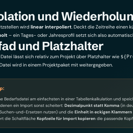
olation und Wiederholu
tzstellen wird
linear interpoliert
. Deckt die Zeitreihe einen k
holt
– ein Tages- oder Jahresprofil setzt sich also automatisch
fad und Platzhalter
Datei lässt sich relativ zum Projekt über Platzhalter wie
${Pr
Datei wird in einem
Projektpaket
mit weitergegeben.
p:
ne Bedarfsdatei am einfachsten in einer Tabellenkalkulation und speic
 denen ein Import sonst scheitert:
Dezimalpunkt statt Komma
(in de
Suchen-und-Ersetzen nutzen) und die
Einheit in eckigen Klammern
ert die Schaltfläche
Kopfzeile für Import kopieren
die passende Kopfze