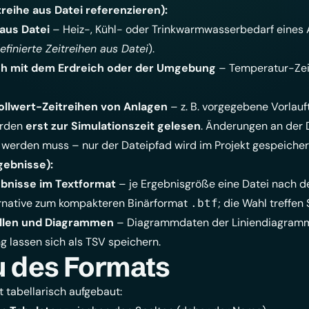
treihe aus Datei referenzieren):
aus Datei
– Heiz-, Kühl- oder Trinkwarmwasserbedarf eines 
finierte Zeitreihen aus Datei
).
 mit dem Erdreich oder der Umgebung
– Temperatur-Zeit
ollwert-Zeitreihen von Anlagen
– z. B. vorgegebene Vorlauf
erden
erst zur Simulationszeit gelesen
. Änderungen an der D
 werden muss – nur der Dateipfad wird im Projekt gespeicher
gebnisse):
bnisse im Textformat
– je Ergebnisgröße eine Datei nach 
ernative zum kompakteren Binärformat
; die Wahl treffen
.btf
ellen und Diagrammen
– Diagrammdaten der
Liniendiagram
ng
lassen sich als TSV speichern.
 des Formats
t tabellarisch aufgebaut: