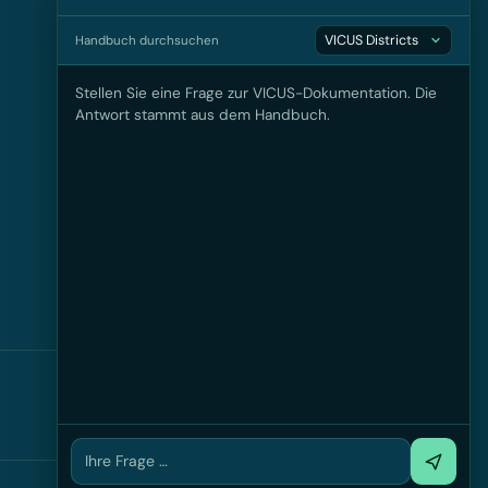
Handbuch durchsuchen
KONTAKT
VICUS Software GmbH
Stellen Sie eine Frage zur VICUS-Dokumentation. Die
c/o TU Dresden
Antwort stammt aus dem Handbuch.
Helmholtzstraße 10
01069 Dresden
info@vicus-software.com