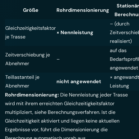
Stationä
Größe
Rohrdimensionierung
Berechnu
– (durch
Gleichzeitigkeitsfaktor
× Nennleistung
Zeitverschi
je Trasse
realisiert)
auf das
Zeitverschiebung je
–
Bedarfsprofi
Abnehmer
angewendet
Teillastanteil je
× angewand
nicht angewendet
Abnehmer
Leistung
Rohrdimensionierung:
Die Nennleistung jeder Trasse
wird mit ihrem erreichten Gleichzeitigkeitsfaktor
multipliziert, siehe
Berechnungsverfahren
. Ist die
Gleichzeitigkeit aktiviert und liegen keine aktuellen
Ergebnisse vor, führt die
Dimensionierung
die
Berechnung automatisch vorab aus.