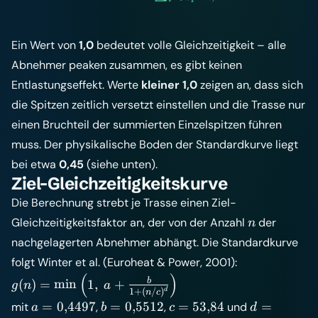
Ein Wert von
1,0
bedeutet volle Gleichzeitigkeit – alle
Abnehmer peaken zusammen, es gibt keinen
Entlastungseffekt. Werte
kleiner 1,0
zeigen an, dass sich
die Spitzen zeitlich versetzt einstellen und die Trasse nur
einen Bruchteil der summierten Einzelspitzen führen
muss. Der physikalische Boden der Standardkurve liegt
bei etwa
0,45
(siehe unten).
Ziel-Gleichzeitigkeitskurve
Die Berechnung strebt je Trasse einen Ziel-
n
Gleichzeitigkeitsfaktor an, der von der Anzahl
der
n
nachgelagerten Abnehmer abhängt. Die Standardkurve
folgt Winter et al. (Euroheat & Power, 2001):
(
)
g(n) = \min\left(1,\; a +
b
(
)
=
min
1
,
+
g
n
a
d
1
+
(
/
)
n
c
\frac{b}{1 +
a =
b =
c =
d =
=
0
,
4497
=
0
,
5512
=
53
,
84
=
mit
,
,
und
a
b
c
d
\left(n/c\right)^{d}}\right)