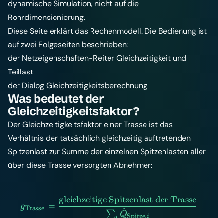
dynamische Simulation, nicht auf die
Rohrdimensionierung.
Diese Seite erklärt das Rechenmodell. Die Bedienung ist
auf zwei Folgeseiten beschrieben:
der Netzeigenschaften-Reiter
Gleichzeitigkeit und
Teillast
der Dialog
Gleichzeitigkeitsberechnung
Was bedeutet der
Gleichzeitigkeitsfaktor?
Der Gleichzeitigkeitsfaktor einer Trasse ist das
Verhältnis der tatsächlich gleichzeitig auftretenden
Spitzenlast zur Summe der einzelnen Spitzenlasten aller
über diese Trasse versorgten Abnehmer:
gleichzeitige Spitzenlast der Trasse
g_\text{Trasse} = \frac{\t
=
g
Trasse
˙
∑
Q
Spitze
,
i
i