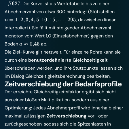
0{,}4497
0{,}5512
53{,}84
1{,}7627
1
,
7627
. Die Kurve ist als Wertetabelle bis zu einer
n =
Abnehmerzahl von etwa 300 hinterlegt (Stützstellen
1, 2,
=
1
,
2
,
3
,
4
,
5
,
10
,
15
,
…
,
295
, dazwischen linear
n
3, 4,
interpoliert). Sie fällt mit steigender Abnehmerzahl
5, 10,
monoton vom Wert 1,0 (Einzelabnehmer) gegen den
15,
a
≈
0
,
45
Boden
ab.
\dots,
a
\approx
295
Die Ziel-Kurve gilt netzweit. Für einzelne Rohre kann sie
0{,}45
durch eine
benutzerdefinierte Gleichzeitigkeit
überschrieben werden, und ihre Stützpunkte lassen sich
im Dialog
Gleichzeitigkeitsberechnung
bearbeiten.
Zeitverschiebung der Bedarfsprofile
Der erreichte Gleichzeitigkeitsfaktor ergibt sich nicht
aus einer bloßen Multiplikation, sondern aus einer
Optimierung: Jedes Abnehmerprofil wird innerhalb einer
maximal zulässigen
Zeitverschiebung
vor- oder
zurückgeschoben, sodass sich die Spitzenlasten in