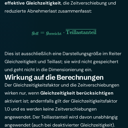
effektive Gleichzeitigkeit
, die Zeitverschiebung und
reduzierte Abnehmerlast zusammenfasst:
g_\text{eff} = g_\text{erre
=
⋅
Teillastanteil
g
g
eff
erreicht
Dies ist ausschließlich eine Darstellungsgröße im Reiter
Gleichzeitigkeit und Teillast
; sie wird nicht gespeichert
und geht nicht in die Dimensionierung ein.
Wirkung auf die Berechnungen
Der Gleichzeitigkeitsfaktor und die Zeitverschiebungen
wirken nur, wenn
Gleichzeitigkeit berücksichtigen
aktiviert ist; andernfalls gilt der Gleichzeitigkeitsfaktor
1,0 und es werden keine Zeitverschiebungen
angewendet. Der Teillastanteil wird davon unabhängig
angewendet (auch bei deaktivierter Gleichzeitigkeit).