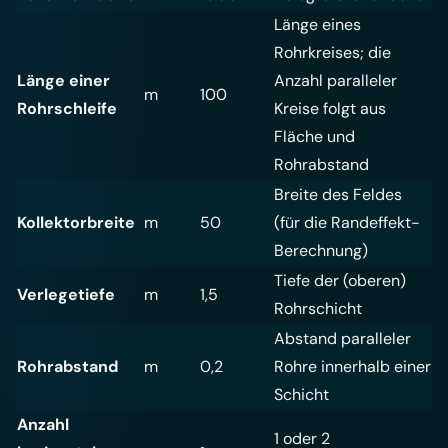
Länge eines
Rohrkreises; die
Länge einer
Anzahl paralleler
m
100
Rohrschleife
Kreise folgt aus
Fläche und
Rohrabstand
Breite des Feldes
Kollektorbreite
m
50
(für die Randeffekt-
Berechnung)
Tiefe der (oberen)
Verlegetiefe
m
1,5
Rohrschicht
Abstand paralleler
Rohrabstand
m
0,2
Rohre innerhalb einer
Schicht
Anzahl
1 oder 2