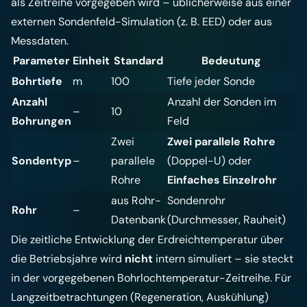
als Zeitreihe vorgegeben wird – üblicherweise aus einer
externen Sondenfeld-Simulation (z. B. EED) oder aus
Messdaten.
Parameter
Einheit
Standard
Bedeutung
Bohrtiefe
m
100
Tiefe jeder Sonde
Anzahl
Anzahl der Sonden im
–
10
Bohrungen
Feld
Zwei
Zwei parallele Rohre
Sondentyp
–
parallele
(Doppel-U) oder
Rohre
Einfaches Einzelrohr
aus Rohr-
Sondenrohr
Rohr
–
Datenbank
(Durchmesser, Rauheit)
Die zeitliche Entwicklung der Erdreichtemperatur über
die Betriebsjahre wird
nicht
intern simuliert – sie steckt
in der vorgegebenen Bohrlochtemperatur-Zeitreihe. Für
Langzeitbetrachtungen (Regeneration, Auskühlung)