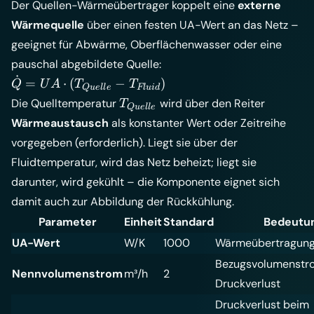
Der Quellen-Wärmeübertrager koppelt eine
externe
Wärmequelle
über einen festen UA-Wert an das Netz –
geeignet für Abwärme, Oberflächenwasser oder eine
pauschal abgebildete Quelle:
˙
\dot Q =
=
⋅
(
−
)
Q
U
A
T
T
Q
u
e
ll
e
Fl
u
i
d
UA \cdot
T_{Quelle}
Die Quelltemperatur
wird über den Reiter
T
Q
u
e
ll
e
(T_{Quelle}
Wärmeaustausch
als konstanter Wert oder Zeitreihe
-
vorgegeben (erforderlich). Liegt sie über der
T_{Fluid})
Fluidtemperatur, wird das Netz beheizt; liegt sie
darunter, wird gekühlt – die Komponente eignet sich
damit auch zur Abbildung der Rückkühlung.
Parameter
Einheit
Standard
Bedeutu
UA-Wert
W/K
1000
Wärmeübertragun
Bezugsvolumenstro
Nennvolumenstrom
m³/h
2
Druckverlust
Druckverlust beim