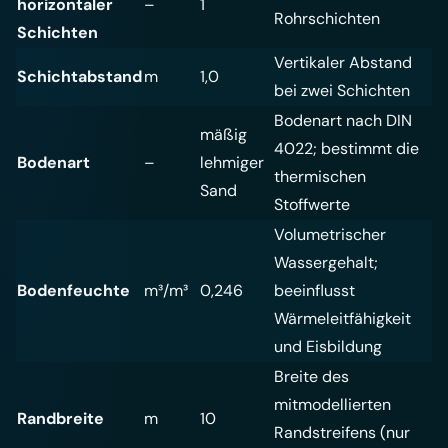
horizontaler
–
1
Rohrschichten
Schichten
Vertikaler Abstand
Schichtabstand
m
1,0
bei zwei Schichten
Bodenart nach DIN
mäßig
4022; bestimmt die
Bodenart
–
lehmiger
thermischen
Sand
Stoffwerte
Volumetrischer
Wassergehalt;
Bodenfeuchte
m³/m³
0,246
beeinflusst
Wärmeleitfähigkeit
und Eisbildung
Breite des
mitmodellierten
Randbreite
m
10
Randstreifens (nur