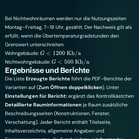
Bei Nichtwohnräumen werden nur die Nutzungszeiten
Montag–Freitag, 7–18 Uhr, gezählt. Der Nachweis gilt als
erfüllt, wenn die Übertemperaturgradstunden den
Grenzwert unterschreiten:
G < 1200\
<
1200
Kh/a
Wohngebäude:
G
\mathrm{Kh/a}
G < 500\
<
500
Kh/a
Nichtwohngebäude:
G
\mathrm{Kh/a}
Ergebnisse und Berichte
Die Liste
Erzeugte Berichte
führt die PDF-Berichte der
Varianten auf (
Zum Öffnen doppelklicken
). Unter
Einstellungen für Bericht:
ergänzt das Kontrollkästchen
Detaillierte Rauminformationen
je Raum zusätzliche
Beschreibungsseiten (Konstruktionen, Fenster,
Verschattung). Jeder Bericht enthält Titelseite,
Inhaltsverzeichnis, allgemeine Angaben und