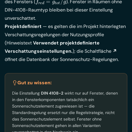
f_{red} =
=
/
des Fensters (
). Fenster in Räumen ohne
f
g
g
re
d
t
o
t
g_{tot}/g
DIN-4108-Raumtyp bleiben bei dieser Einstellung
unverschattet.
Projektdefiniert
— es gelten die im Projekt hinterlegten
Verschattungsregelungen der Nutzungsprofile
(Hinweistext
Verwendet projektdefinierte
Verschattungseinstellungen.
); die Schaltfläche
↗
öffnet die Datenbank der Sonnenschutz-Regelungen.
Gut zu wissen:
Die Einstellung
DIN 4108-2
wirkt nur auf Fenster, denen
in den
Fensterkomponenten
tatsächlich ein
Sonnenschutzelement zugewiesen ist — die
Standardregelung ersetzt nur die Regelstrategie, nicht
das Sonnenschutzelement selbst. Fenster ohne
Sonnenschutzelement gehen in allen Varianten