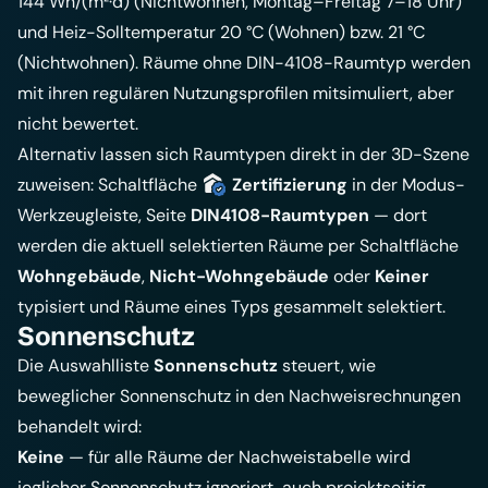
144 Wh/(m²·d) (Nichtwohnen, Montag–Freitag 7–18 Uhr)
und Heiz-Solltemperatur 20 °C (Wohnen) bzw. 21 °C
(Nichtwohnen). Räume ohne DIN-4108-Raumtyp werden
mit ihren regulären Nutzungsprofilen mitsimuliert, aber
nicht bewertet.
Alternativ lassen sich Raumtypen direkt in der 3D-Szene
zuweisen: Schaltfläche
Zertifizierung
in der Modus-
Werkzeugleiste, Seite
DIN4108-Raumtypen
— dort
werden die aktuell selektierten Räume per Schaltfläche
Wohngebäude
,
Nicht-Wohngebäude
oder
Keiner
typisiert und Räume eines Typs gesammelt selektiert.
Sonnenschutz
Die Auswahlliste
Sonnenschutz
steuert, wie
beweglicher Sonnenschutz in den Nachweisrechnungen
behandelt wird:
Keine
— für alle Räume der Nachweistabelle wird
jeglicher Sonnenschutz ignoriert, auch projektseitig