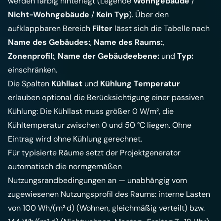
werden farbig hinterlegt (Legende
Wohngebäude
/
Nicht-Wohngebäude
/
Kein Typ
). Über den
aufklappbaren Bereich
Filter
lässt sich die Tabelle nach
Name des Gebäudes:
,
Name des Raums:
,
Zonenprofil:
,
Name der Gebäudeebene:
und
Typ:
einschränken.
Die Spalten
Kühllast
und
Kühlung Temperatur
erlauben optional die Berücksichtigung einer passiven
Kühlung: Die Kühllast muss größer 0 W/m², die
Kühltemperatur zwischen 0 und 50 °C liegen. Ohne
Eintrag wird ohne Kühlung gerechnet.
Für typisierte Räume setzt der Projektgenerator
automatisch die normgemäßen
Nutzungsrandbedingungen an — unabhängig vom
zugewiesenen Nutzungsprofil des Raums: interne Lasten
von 100 Wh/(m²·d) (Wohnen, gleichmäßig verteilt) bzw.