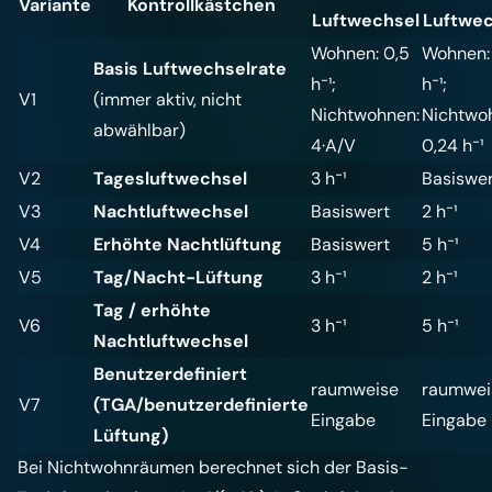
Variante
Kontrollkästchen
Luftwechsel
Luftwec
Wohnen: 0,5
Wohnen:
Basis Luftwechselrate
h⁻¹;
h⁻¹;
V1
(immer aktiv, nicht
Nichtwohnen:
Nichtwo
abwählbar)
4·A/V
0,24 h⁻¹
V2
Tagesluftwechsel
3 h⁻¹
Basiswer
V3
Nachtluftwechsel
Basiswert
2 h⁻¹
V4
Erhöhte Nachtlüftung
Basiswert
5 h⁻¹
V5
Tag/Nacht-Lüftung
3 h⁻¹
2 h⁻¹
Tag / erhöhte
V6
3 h⁻¹
5 h⁻¹
Nachtluftwechsel
Benutzerdefiniert
raumweise
raumwei
V7
(TGA/benutzerdefinierte
Eingabe
Eingabe
Lüftung)
Bei Nichtwohnräumen berechnet sich der Basis-