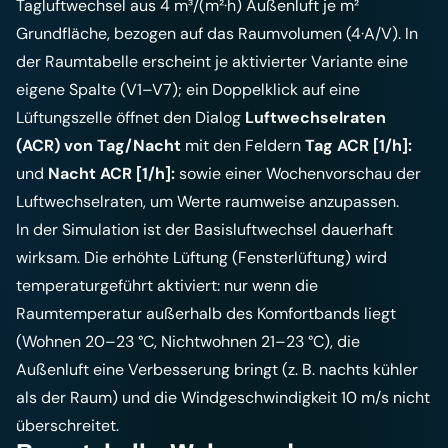
Tagluftwechsel aus 4 m³/(m²·h) Außenluft je m²
Grundfläche, bezogen auf das Raumvolumen (4·A/V). In
der Raumtabelle erscheint je aktivierter Variante eine
eigene Spalte (V1–V7); ein Doppelklick auf eine
Lüftungszelle öffnet den Dialog
Luftwechselraten
(ACR) von Tag/Nacht
mit den Feldern
Tag ACR [1/h]:
und
Nacht ACR [1/h]:
sowie einer Wochenvorschau der
Luftwechselraten, um Werte raumweise anzupassen.
In der Simulation ist der Basisluftwechsel dauerhaft
wirksam. Die erhöhte Lüftung (Fensterlüftung) wird
temperaturgeführt aktiviert: nur wenn die
Raumtemperatur außerhalb des Komfortbands liegt
(Wohnen 20–23 °C, Nichtwohnen 21–23 °C), die
Außenluft eine Verbesserung bringt (z. B. nachts kühler
als der Raum) und die Windgeschwindigkeit 10 m/s nicht
überschreitet.