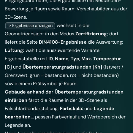
Eingangsparameter, die Ergebnisliste mit Bestanden-
Bewertung je Raum sowie Raum-Vorschaubilder aus der
3D-Szene.
wechselt in die
Ergebnisse anzeigen
Geometrieansicht in den Modus
Zertifizierung
; dort
liefert die Seite
DIN4108-Ergebnisse
die Auswertung:
Lüftung:
wählt die auszuwertende Variante.
Ergebnistabelle mit
ID
,
Name
,
Typ
,
Max. Temperatur
[C]
und
Übertemperaturgradstunden [Kh]
(Istwert /
Grenzwert, grün = bestanden, rot = nicht bestanden)
sowie einem Prüfsymbol je Raum.
Gebäude anhand der Übertemperaturgradstunden
einfärben
färbt die Räume in der 3D-Szene als
Falschfarbendarstellung;
Farbskala:
und
Legende
bearbeiten…
passen Farbverlauf und Wertebereich der
Legende an.