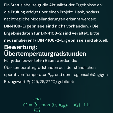
Ein Statuslabel zeigt die Aktualität der Ergebnisse an;
die Prüfung erfolgt über einen Projekt-Hash, sodass
nachträgliche Modelländerungen erkannt werden:
DIN4108-Ergebnisse sind nicht vorhanden.
/
Die
Ergebnisdaten für DIN4108-2 sind veraltet. Bitte
neusimulieren!
/
DIN 4108-2-Ergebnisse sind aktuell.
Bewertung:
Übertemperaturgradstunden
Für jeden bewerteten Raum werden die
Übertemperaturgradstunden aus der stündlichen
\theta_{op}
operativen Temperatur
und dem regionsabhängigen
θ
o
p
\theta_{b}
Bezugswert
(25/26/27 °C) gebildet:
θ
b
8760
G = \sum_{h=1}^{8760} \m
∑
=
max
(
0
,
−
)
⋅
1
h
G
θ
θ
,
o
p
h
b
=
1
h