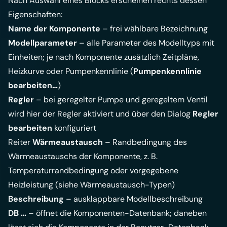
Nach Auswahl eines Blocks erscheinen rechts dessen
Eigenschaften:
Name der Komponente
– frei wählbare Bezeichnung
Modellparameter
– alle Parameter des Modelltyps mit
Einheiten; je nach Komponente zusätzlich Zeitpläne,
Heizkurve oder Pumpenkennlinie (
Pumpenkennlinie
bearbeiten…
)
Regler
– bei geregelter Pumpe und geregeltem Ventil
wird hier der
Regler
aktiviert und über den Dialog
Regler
bearbeiten
konfiguriert
Reiter
Wärmeaustausch
– Randbedingung des
Wärmeaustauschs der Komponente, z. B.
Temperaturrandbedingung oder vorgegebene
Heizleistung (siehe
Wärmeaustausch-Typen
)
Beschreibung
– ausklappbare Modellbeschreibung
DB …
– öffnet die Komponenten-Datenbank; daneben